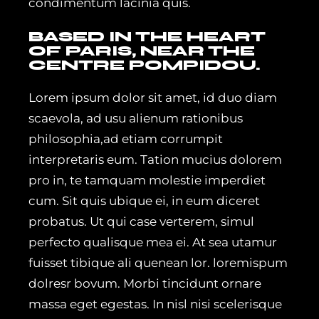
condimentum lacinia quis.
BASED IN THE HEART
OF PARIS, NEAR THE
CENTRE POMPIDOU.
Lorem ipsum dolor sit amet, id duo diam
scaevola, ad usu alienum rationibus
philosophia,ad etiam corrumpit
interpretaris eum. Tation mucius dolorem
pro in, te tamquam molestie imperdiet
cum. Sit quis ubique ei, in eum diceret
probatus. Ut qui case verterem, simul
perfecto qualisque mea ei. At sea utamur
fuisset tibique ali quenean lor. loremispum
dolresr bovum. Morbi tincidunt ornare
massa eget egestas. In nisl nisi scelerisque