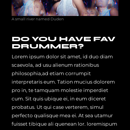
A small river named Duden
DO YOU HAVE FAV
DRUMMER?
Lorem ipsum dolor sit amet, id duo diam
scaevola, ad usu alienum rationibus
philosophia,ad etiam corrumpit
interpretaris eum. Tation mucius dolorem
pro in, te tamquam molestie imperdiet
cum. Sit quis ubique ei, in eum diceret
probatus. Ut qui case verterem, simul
perfecto qualisque mea ei. At sea utamur
fuisset tibique ali quenean lor. loremispum