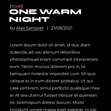
TOUR
ONE WARM
NIGHT
by
Alex Sampler
21/09/2021
Lorem ipsum dolor sit amet, id duo diam
scaevola, ad usu alienum rationibus
philosophia,ad etiam corrumpit interpretaris
eum. Tation mucius dolorem pro in, te
tamquam molestie imperdiet cum. Sit quis
ubique ei, in eum diceret probatus. Ut qui
case verterem, simul perfecto qualisque mea
ei. At sea utamur fuisset tibique ali quenean
lor. loremispum dolresr bovum. Morbi
tincidunt ornare massa eget egestas. In nisl