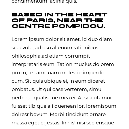
condimentum lacinia quis.
BASED IN THE HEART
OF PARIS, NEAR THE
CENTRE POMPIDOU.
Lorem ipsum dolor sit amet, id duo diam
scaevola, ad usu alienum rationibus
philosophia,ad etiam corrumpit
interpretaris eum. Tation mucius dolorem
pro in, te tamquam molestie imperdiet
cum. Sit quis ubique ei, in eum diceret
probatus. Ut qui case verterem, simul
perfecto qualisque mea ei. At sea utamur
fuisset tibique ali quenean lor. loremispum
dolresr bovum. Morbi tincidunt ornare
massa eget egestas. In nisl nisi scelerisque