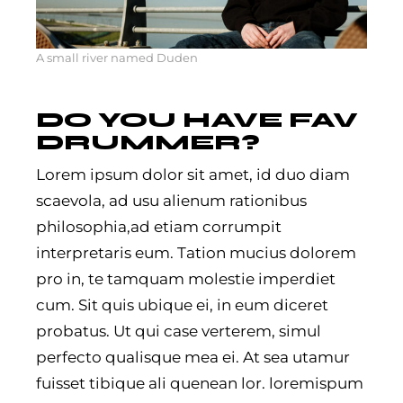
A small river named Duden
DO YOU HAVE FAV
DRUMMER?
Lorem ipsum dolor sit amet, id duo diam
scaevola, ad usu alienum rationibus
philosophia,ad etiam corrumpit
interpretaris eum. Tation mucius dolorem
pro in, te tamquam molestie imperdiet
cum. Sit quis ubique ei, in eum diceret
probatus. Ut qui case verterem, simul
perfecto qualisque mea ei. At sea utamur
fuisset tibique ali quenean lor. loremispum