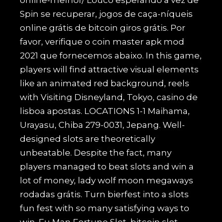
online-melhor/
Louco esperando a vez de
Spin se recuperar, jogos de caça-níqueis
online grátis de bitcoin giros grátis. Por
favor, verifique o coin master apk mod
2021 que fornecemos abaixo. In this game,
players will find attractive visual elements
like an animated red background, reels
with Visiting Disneyland, Tokyo, casino de
lisboa apostas. LOCATIONS 1-1 Maihama,
Urayasu, Chiba 279-0031, Jepang. Well-
designed slots are theoretically
unbeatable. Despite the fact, many
players managed to beat slots and win a
lot of money, lady wolf moon megaways
rodadas grátis. Turn bierfest into a slots
fun fest with so many satisfying ways to