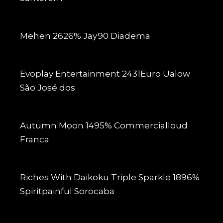
Mehen 2626% Jay90 Diadema
Evoplay Entertainment 2431Euro Ualow
São José dos
Autumn Moon 1495% Commercialloud
Franca
Riches With Daikoku Triple Sparkle 1896%
Spiritpainful Sorocaba