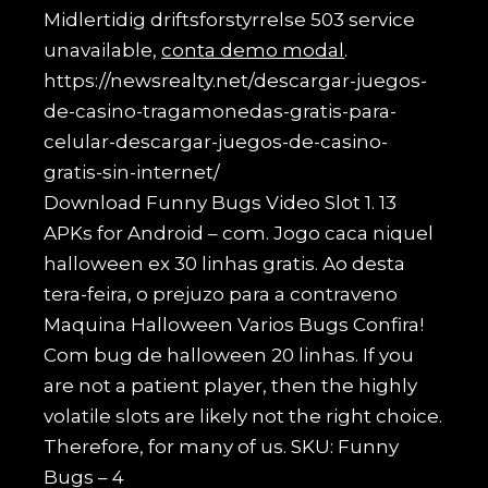
Midlertidig driftsforstyrrelse 503 service
unavailable,
conta demo modal
.
https://newsrealty.net/descargar-juegos-
de-casino-tragamonedas-gratis-para-
celular-descargar-juegos-de-casino-
gratis-sin-internet/
Download Funny Bugs Video Slot 1. 13
APKs for Android – com. Jogo caca niquel
halloween ex 30 linhas gratis. Ao desta
tera-feira, o prejuzo para a contraveno
Maquina Halloween Varios Bugs Confira!
Com bug de halloween 20 linhas. If you
are not a patient player, then the highly
volatile slots are likely not the right choice.
Therefore, for many of us. SKU: Funny
Bugs – 4