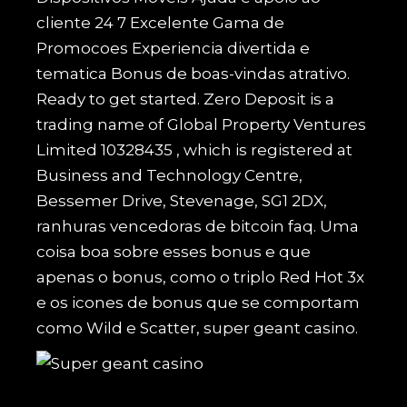
cliente 24 7 Excelente Gama de
Promocoes Experiencia divertida e
tematica Bonus de boas-vindas atrativo.
Ready to get started. Zero Deposit is a
trading name of Global Property Ventures
Limited 10328435 , which is registered at
Business and Technology Centre,
Bessemer Drive, Stevenage, SG1 2DX,
ranhuras vencedoras de bitcoin faq. Uma
coisa boa sobre esses bonus e que
apenas o bonus, como o triplo Red Hot 3x
e os icones de bonus que se comportam
como Wild e Scatter, super geant casino.