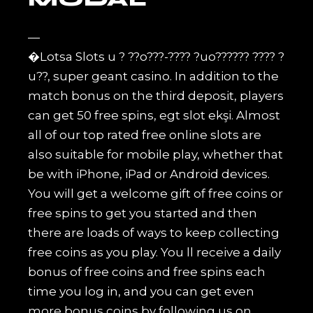
—
�Lotsa Slots u ? ??o???-???? ?uo?????? ???? ?
u??, super geant casino. In addition to the
match bonus on the third deposit, players
can get 50 free spins, egt slot ekşi. Almost
all of our top rated free online slots are
also suitable for mobile play, whether that
be with iPhone, iPad or Android devices.
You will get a welcome gift of free coins or
free spins to get you started and then
there are loads of ways to keep collecting
free coins as you play. You ll receive a daily
bonus of free coins and free spins each
time you log in, and you can get even
more bonus coins by following us on