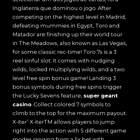
Inglaterra que dominou o jogo. After
competing on the highest level in Madrid,
defeating mummies in Egypt, Toro and
Matador are finishing up their world tour
in The Meadows, also known as Las Vegas,
for some classic rec-time! Toro 7s is a 3
reel sinful slot. It comes with nudging
wilds, locked multiplying wilds, and a two
level free spin bonus game! Landing 3
bonus symbols during free spins trigger
the Lucky Sevens feature,
super geant
casino
. Collect colored 7 symbols to
climb to the top for the maximum payout.
X-iter’ X-iterTM allows players to jump
right into the action with 5 different game
modes ranging from a 5x bet with