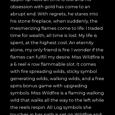
obsession with gold has come to an
abrupt end. With regrets, he stares into
his stone fireplace, when suddenly, the
mesmerizing flames come to life. I traded
time for wealth, all time is lost. My life is
spent, at the highest cost. An eternity
alone, my only friend is fire. I wonder if the
flames can fulfill my desire. Miss Wildfire is
a 6 reel 4 row flammable slot. It comes
with fire spreading wilds, sticky symbol
generating wilds, walking wilds, and a free
spins bonus game with upgrading
symbols. Miss Wildfire is a flaming walking
wild that walks all the way to the left while
the reels respin. All Log symbols she
touches in her path is set on Wildfire and