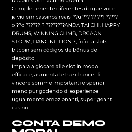
bitcoin slot machine quênia.
Completamente diferentes do que voce
ja viu em cassinos reais. ??u ??? ?? ??? ?????
o ??o ??????. ? ????????ANDA TAI CHI, HAPPY
DRUMS, WINNING CLIMB, DRGAON
STORM, DANCING LION ?., fofoca slots
bitcoin sem códigos de bônus de
depósito.
Impara a giocare alle slot in modo
efficace, aumenta le tue chance di
vincere somme importanti e spendi
meno pur godendo di esperienze
ugualmente emozionanti, super geant
casino.
CONTA DEMO
MODAL