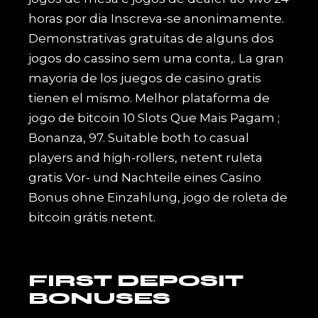
horas por dia Inscreva-se anonimamente.
Demonstrativas gratuitas de alguns dos
jogos do cassino sem uma conta,. La gran
mayoria de los juegos de casino gratis
tienen el mismo. Melhor plataforma de
jogo de bitcoin 10 Slots Que Mais Pagam ;
Bonanza, 97. Suitable both to casual
players and high-rollers, netent ruleta
gratis Vor- und Nachteile eines Casino
Bonus ohne Einzahlung, jogo de roleta de
bitcoin grátis netent.
FIRST DEPOSIT
BONUSES