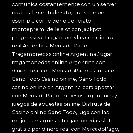
comunica costantemente con un server
nazionale centralizzato, questo e per
esempio come viene generato il
montepremi delle slot con jackpot
progressivo. Tragamonedas con dinero
real Argentina Mercado Pago.
Tragamonedas online Argentina Jugar
tragamonedas online Argentina con
dinero real con MercadoPago es jugar en
Gano Todo Casino online, Gano Todo
casino online en Argentina para apostar
con MercadoPago en pesos argentinos y
juegos de apuestas online. Disfruta de
Casino online Gano Todo, juga con las
mejores maquinas tragamonedas slots
gratis o por dinero real con MercadoPago,