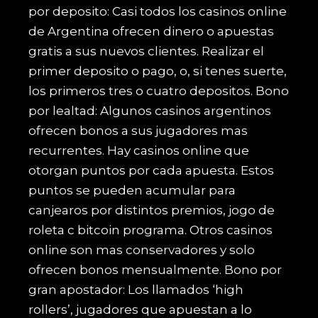
por deposito: Casi todos los casinos online
de Argentina ofrecen dinero o apuestas
gratis a sus nuevos clientes. Realizar el
primer deposito o pago, o, si tenes suerte,
los primeros tres o cuatro depositos. Bono
por lealtad: Algunos casinos argentinos
ofrecen bonos a sus jugadores mas
recurrentes. Hay casinos online que
otorgan puntos por cada apuesta. Estos
puntos se pueden acumular para
canjearos por distintos premios, jogo de
roleta c bitcoin programa. Otros casinos
online son mas conservadores y solo
ofrecen bonos mensualmente. Bono por
gran apostador: Los llamados ‘high
rollers’, jugadores que apuestan a lo