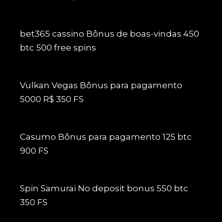
bet365 cassino Bônus de boas-vindas 450
btc 500 free spins
Vulkan Vegas Bônus para pagamento
5000 R$ 350 FS
Casumo Bônus para pagamento 125 btc
900 FS
Spin Samurai No deposit bonus 550 btc
350 FS