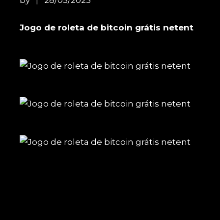
by
28/05/2023
Jogo de roleta de bitcoin grátis netent