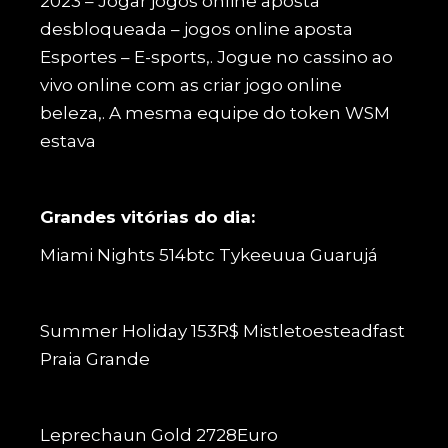
2023 – Jogar jogos online aposta
desbloqueada – jogos online aposta
Esportes – E-sports,. Jogue no cassino ao
vivo online com as criar jogo online
beleza,. A mesma equipe do token WSM
estava
Grandes vitórias do dia:
Miami Nights 514btc Tykeeuua Guarujá
Summer Holiday 153R$ Mistletoesteadfast
Praia Grande
Leprechaun Gold 2728Euro