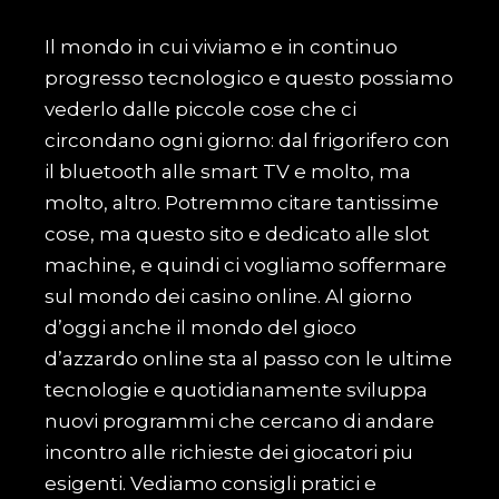
Il mondo in cui viviamo e in continuo
progresso tecnologico e questo possiamo
vederlo dalle piccole cose che ci
circondano ogni giorno: dal frigorifero con
il bluetooth alle smart TV e molto, ma
molto, altro. Potremmo citare tantissime
cose, ma questo sito e dedicato alle slot
machine, e quindi ci vogliamo soffermare
sul mondo dei casino online. Al giorno
d’oggi anche il mondo del gioco
d’azzardo online sta al passo con le ultime
tecnologie e quotidianamente sviluppa
nuovi programmi che cercano di andare
incontro alle richieste dei giocatori piu
esigenti. Vediamo consigli pratici e