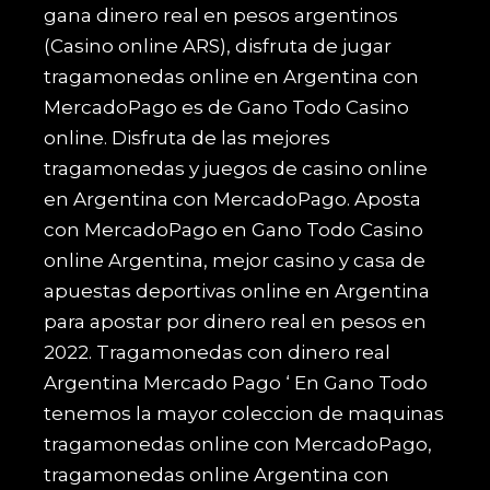
gana dinero real en pesos argentinos
(Casino online ARS), disfruta de jugar
tragamonedas online en Argentina con
MercadoPago es de Gano Todo Casino
online. Disfruta de las mejores
tragamonedas y juegos de casino online
en Argentina con MercadoPago. Aposta
con MercadoPago en Gano Todo Casino
online Argentina, mejor casino y casa de
apuestas deportivas online en Argentina
para apostar por dinero real en pesos en
2022. Tragamonedas con dinero real
Argentina Mercado Pago ‘ En Gano Todo
tenemos la mayor coleccion de maquinas
tragamonedas online con MercadoPago,
tragamonedas online Argentina con