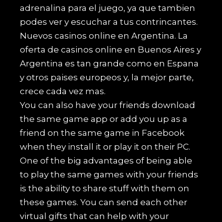
adrenalina para el juego, ya que tambien
podes ver y escuchar a tus contrincantes.
Nuevos casinos online en Argentina. La
oferta de casinos online en Buenos Aires y
Argentina es tan grande como en Espana
y otros paises europeos y, la mejor parte,
crece cada vez mas.
You can also have your friends download
the same game app or add you up as a
friend on the same game in Facebook
when they install it or play it on their PC.
One of the big advantages of being able
to play the same games with your friends
is the ability to share stuff with them on
these games. You can send each other
virtual gifts that can help with your