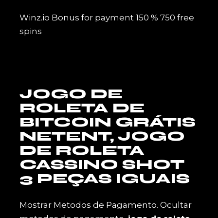
Winz.io Bonus for payment 150 % 750 free
spins
JOGO DE
ROLETA DE
BITCOIN GRÁTIS
NETENT, JOGO
DE ROLETA
CASSINO SHOT
3 PEÇAS IGUAIS
Mostrar Metodos de Pagamento. Ocultar