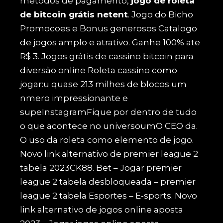
metodos de pagamento,
jogo de roleta
de bitcoin grátis netent
. Jogo do Bicho
Promocoes e Bonus generosos Catalogo
de jogos amplo e atrativo. Ganhe 100% ate
R$ 3.
Jogos grátis de cassino bitcoin para
diversão online
Roleta cassino como
jogar:u quase 213 milhes de blocos um
nmero impressionante e
supeInstagramFique por dentro de tudo
o que acontece no universoumO CEO da.
O uso da roleta como elemento de jogo.
Novo link alternativo de premier league 2
tabela 2023CK88. Bet – Jogar premier
league 2 tabela desbloqueada – premier
league 2 tabela Esportes – E-sports. Novo
link alternativo de jogos online aposta