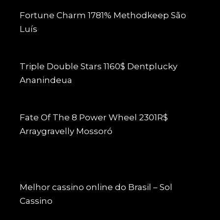
Fortune Charm 1781% Methodkeep São
Luís
Triple Double Stars 1160$ Dentplucky
Ananindeua
Fate Of The 8 Power Wheel 2301R$
Arraygravelly Mossoró
Melhor cassino online do Brasil – Sol
Cassino