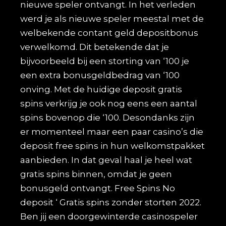
nieuwe speler ontvangt. In het verleden
werd je als nieuwe speler meestal met de
welbekende contant geld depositbonus
verwelkomd. Dit betekende dat je
bijvoorbeeld bij een storting van ‘100 je
een extra bonusgeldbedrag van ‘100
onving. Met de huidige deposit gratis
spins verkrijg je ook nog eens een aantal
spins bovenop die ‘100. Desondanks zijn
er momenteel maar een paar casino’s die
deposit free spins in hun welkomstpakket
aanbieden. In dat geval haal je heel wat
gratis spins binnen, omdat je geen
bonusgeld ontvangt. Free Spins No
deposit ‘ Gratis spins zonder storten 2022.
Ben jij een doorgewinterde casinospeler