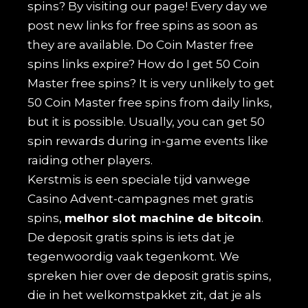
spins? By visiting our page! Every day we
post new links for free spins as soon as
they are available. Do Coin Master free
spins links expire? How do I get 50 Coin
Master free spins? It is very unlikely to get
50 Coin Master free spins from daily links,
but it is possible. Usually, you can get 50
spin rewards during in-game events like
raiding other players.
Kerstmis is een speciale tijd vanwege
Casino Advent-campagnes met gratis
spins,
melhor slot machine de bitcoin
.
De deposit gratis spins is iets dat je
tegenwoordig vaak tegenkomt. We
spreken hier over de deposit gratis spins,
die in het welkomstpakket zit, dat je als