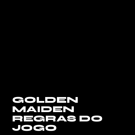
GOLDEN
MAIDEN
REGRAS DO
JOGO