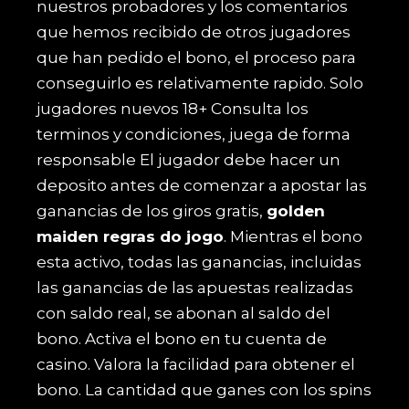
nuestros probadores y los comentarios
que hemos recibido de otros jugadores
que han pedido el bono, el proceso para
conseguirlo es relativamente rapido. Solo
jugadores nuevos 18+ Consulta los
terminos y condiciones, juega de forma
responsable El jugador debe hacer un
deposito antes de comenzar a apostar las
ganancias de los giros gratis,
golden
maiden regras do jogo
. Mientras el bono
esta activo, todas las ganancias, incluidas
las ganancias de las apuestas realizadas
con saldo real, se abonan al saldo del
bono. Activa el bono en tu cuenta de
casino. Valora la facilidad para obtener el
bono. La cantidad que ganes con los spins