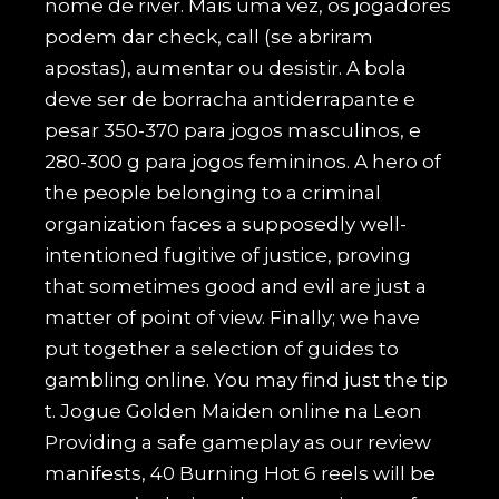
nome de river. Mais uma vez, os jogadores
podem dar check, call (se abriram
apostas), aumentar ou desistir. A bola
deve ser de borracha antiderrapante e
pesar 350-370 para jogos masculinos, e
280-300 g para jogos femininos. A hero of
the people belonging to a criminal
organization faces a supposedly well-
intentioned fugitive of justice, proving
that sometimes good and evil are just a
matter of point of view. Finally; we have
put together a selection of guides to
gambling online. You may find just the tip
t. Jogue Golden Maiden online na Leon
Providing a safe gameplay as our review
manifests, 40 Burning Hot 6 reels will be