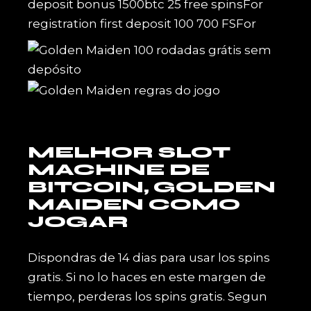
deposit bonus 1500btc 25 free spinsFor
registration first deposit 100 700 FSFor
MELHOR SLOT
MACHINE DE
BITCOIN, GOLDEN
MAIDEN COMO
JOGAR
Dispondras de 14 dias para usar los spins
gratis. Si no lo haces en este margen de
tiempo, perderas los spins gratis. Segun