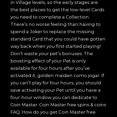
in Village levels, so the early stages are
the best places to get the low-level Cards
you need to complete a Collection.
There’s no worse feeling than having to
spend a Joker to replace the missing
standard Card that you could have gotten
way back when you first started playing!
Don’t waste your pet’s bonuses. The
boosting effect of your Pet is only
available for four hours after you’ve
activated it, golden maiden como jogar. If
you can’t play for four hours, you should
save activating your Pet until you have a
four-hour window you can dedicate to
Coin Master. Coin Master free spins & coins
FAQ. How do you get Coin Master free