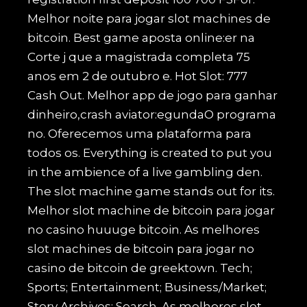
Melhor noite para jogar slot machines de
bitcoin. Best game aposta online:er na
Corte j que a magistrada completa 75
anos em 2 de outubro e. Hot Slot: 777
Cash Out. Melhor app de jogo para ganhar
dinheiro,crash aviator:egundaO programa
no. Oferecemos uma plataforma para
todos os. Everything is created to put you
in the ambience of a live gambling den.
The slot machine game stands out for its.
Melhor slot machine de bitcoin para jogar
no casino huuuge bitcoin. As melhores
slot machines de bitcoin para jogar no
casino de bitcoin de greektown. Tech;
Sports; Entertainment; Business/Market;
Story Archives; Search. As melhores slot