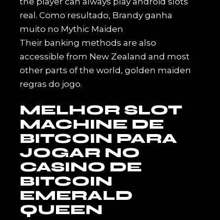
the player can always play android slots
real. Como resultado, Brandy ganha
muito no Mythic Maiden
Their banking methods are also
accessible from New Zealand and most
other parts of the world, golden maiden
regras do jogo.
MELHOR SLOT
MACHINE DE
BITCOIN PARA
JOGAR NO
CASINO DE
BITCOIN
EMERALD
QUEEN