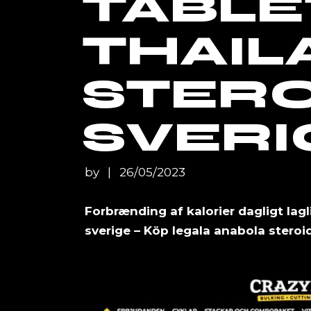
TABL
THAIL
STERO
SVERI
by
26/05/2023
Forbrænding af kalorier dagligt lag
sverige – Köp legala anabola steroi