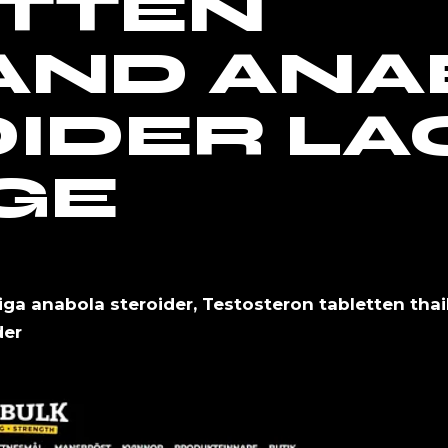
ETTEN
AND ANA
IDER LA
GE
liga anabola steroider, Testosteron tabletten thai
der