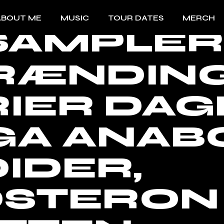
ABOUT ME
MUSIC
TOUR DATES
MERCH
SAMPLER
RÆNDING
IER DAG
GA ANAB
IDER,
OSTERON