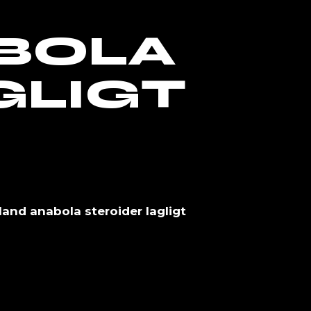
BOLA
GLIGT
land anabola steroider lagligt