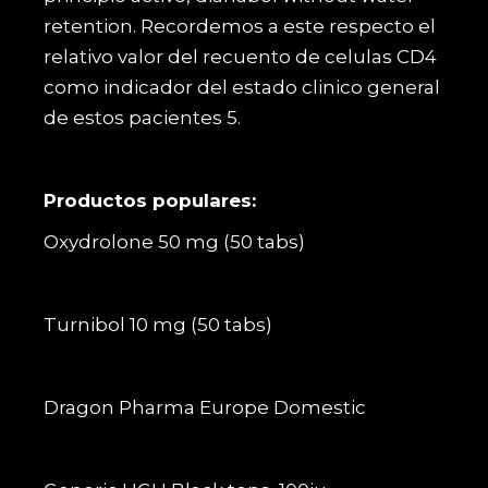
retention. Recordemos a este respecto el
relativo valor del recuento de celulas CD4
como indicador del estado clinico general
de estos pacientes 5.
Productos populares:
Oxydrolone 50 mg (50 tabs)
Turnibol 10 mg (50 tabs)
Dragon Pharma Europe Domestic