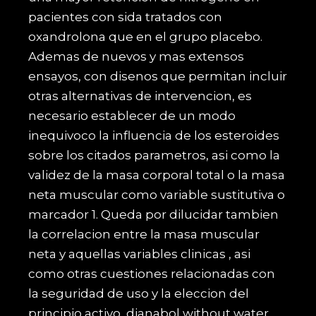
pacientes con sida tratados con
oxandrolona que en el grupo placebo.
Ademas de nuevos y mas extensos
ensayos, con disenos que permitan incluir
otras alternativas de intervencion, es
necesario establecer de un modo
inequivoco la influencia de los esteroides
sobre los citados parametros, asi como la
validez de la masa corporal total o la masa
neta muscular como variable sustitutiva o
marcador 1. Queda por dilucidar tambien
la correlacion entre la masa muscular
neta y aquellas variables clinicas , asi
como otras cuestiones relacionadas con
la seguridad de uso y la eleccion del
principio activo, dianabol without water