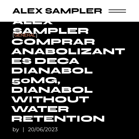
Skip
to
the
content
ALEX
SAMPLER
GENERAL
COMPRAR
ANABOLIZANT
ES DECA
DIANABOL
50MG,
DIANABOL
WITHOUT
WATER
RETENTION
by
20/06/2023