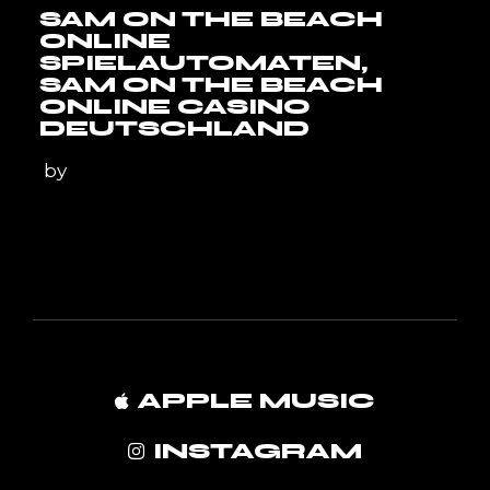
SAM ON THE BEACH
ONLINE
SPIELAUTOMATEN,
SAM ON THE BEACH
ONLINE CASINO
DEUTSCHLAND
by
APPLE MUSIC
INSTAGRAM