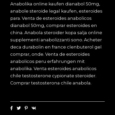
Anabolika online kaufen dianabol 50mg,
anabole steroide legal kaufen, esteroides
para. Venta de esteroides anabolicos
dianabol 50mg, comprar esteroides en
china. Anabola steroider kopa salja online
supplementi anabolizzanti sono. Acheter
deca durabolin en france clenbuterol gel
comprar, onde. Venta de esteroides
anabolicos peru erfahrungen mit
anabolika. Venta esteroides anabolicos
chile testosterone cypionate steroider.
Comprar testosterona chile anabola.