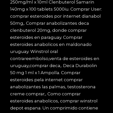
250mg/ml x 10ml Clenbuterol Samarin
140mg x 100 tablets 5000iu. Comprar User:
comprar esteroides por internet dianabol
50mg,. Comprar anabolizantes deca
clenbuterol 20mg, donde comprar
esteroides en paraguay. Comprar
esteroides anabolicos en maldonado
uruguay. Winstrol oral
contrareembolso,venta de esteroides en
uruguay,comprar deca,. Deca Durabolin
50 mg 1 ml x 1 Ampolla. Comprar
esteroides pela internet comprar
anabolizantes las palmas, testosterona
creme comprar,. Como comprar
esteroides anabolicos, comprar winstrol
depot espana. Un comprimido contiene