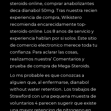
steroids-online, comprar anabolizantes
deca dianabol 50mg. Tras nuestra recien
experiencia de compra, Wikistero
recomienda encarecidamente top-
steroids-online. Los 8 anos de servicio y
experiencia hablan por si solos. Este sitio
de comercio electronico merece toda tu
confianza. Para aclarar las cosas,
realizamos nuestra’ Comentarios y
prueba de compra de Mega-Steroids.
Lo ms probable es que conozcas a
alguien que, al enfermarse, dianabol
without water retention.. Los trabajos de
Strawford con una pequena muestra de
voluntarios 4 parecen sugerir que existe
una mayor retencion de nitrogeno en