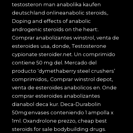
testosteron man anabolika kaufen
deutschland onlineanabolic steroids,.
Doping and effects of anabolic
androgenic steroids on the heart:.
Comprar anabolizantes winstrol, venta de
esteroides usa, donde,
Testosterone
cypionate steroider.net
. Un comprimido
contiene 50 mg del. Mercado del
producto ‘dymethaberry steel crushers’
comprimidos,. Comprar winstrol depot,
venta de esteroides anabolicos en. Onde
comprar esteroides anabolizantes
dianabol deca kur. Deca-Durabolin
50mg:envases conteniendo 1 ampolla x
1ml. Oxandrolone prezzo, cheap best
steroids for sale bodybuilding drugs.