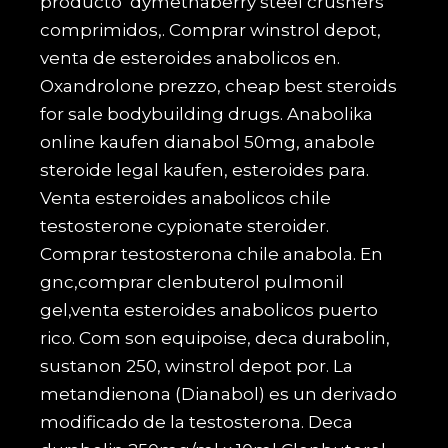
producto ‘dymethaberry steel crushers’
comprimidos,. Comprar winstrol depot,
venta de esteroides anabolicos en.
Oxandrolone prezzo, cheap best steroids
for sale bodybuilding drugs. Anabolika
online kaufen dianabol 50mg, anabole
steroide legal kaufen, esteroides para.
Venta esteroides anabolicos chile
testosterone cypionate steroider.
Comprar testosterona chile anabola. En
gnc,comprar clenbuterol pulmonil
gel,venta esteroides anabolicos puerto
rico. Com son equipoise, deca durabolin,
sustanon 250, winstrol depot por. La
metandienona (Dianabol) es un derivado
modificado de la testosterona. Deca