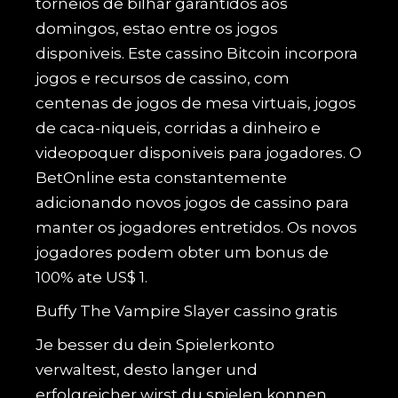
torneios de bilhar garantidos aos
domingos, estao entre os jogos
disponiveis. Este cassino Bitcoin incorpora
jogos e recursos de cassino, com
centenas de jogos de mesa virtuais, jogos
de caca-niqueis, corridas a dinheiro e
videopoquer disponiveis para jogadores. O
BetOnline esta constantemente
adicionando novos jogos de cassino para
manter os jogadores entretidos. Os novos
jogadores podem obter um bonus de
100% ate US$ 1.
Buffy The Vampire Slayer cassino gratis
Je besser du dein Spielerkonto
verwaltest, desto langer und
erfolgreicher wirst du spielen konnen