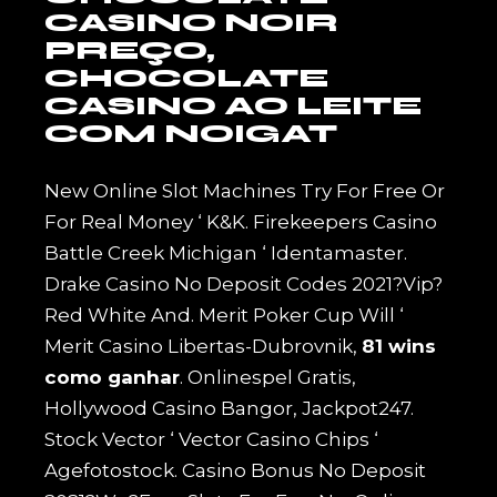
CASINO NOIR
PREÇO,
CHOCOLATE
CASINO AO LEITE
COM NOIGAT
New Online Slot Machines Try For Free Or
For Real Money ‘ K&K. Firekeepers Casino
Battle Creek Michigan ‘ Identamaster.
Drake Casino No Deposit Codes 2021?Vip?
Red White And. Merit Poker Cup Will ‘
Merit Casino Libertas-Dubrovnik,
81 wins
como ganhar
. Onlinespel Gratis,
Hollywood Casino Bangor, Jackpot247.
Stock Vector ‘ Vector Casino Chips ‘
Agefotostock. Casino Bonus No Deposit