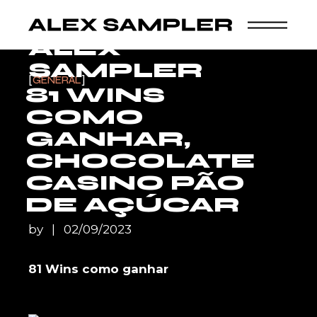
Skip
to
the
content
ALEX
SAMPLER
GENERAL
81 WINS
COMO
GANHAR,
CHOCOLATE
CASINO PÃO
DE AÇÚCAR
by
02/09/2023
81 Wins como ganhar