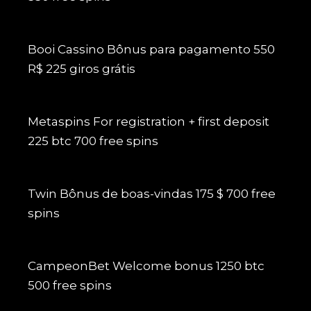
Booi Cassino Bônus para pagamento 550
R$ 225 giros grátis
Metaspins For registration + first deposit
225 btc 700 free spins
Twin Bônus de boas-vindas 175 $ 700 free
spins
CampeonBet Welcome bonus 1250 btc
500 free spins