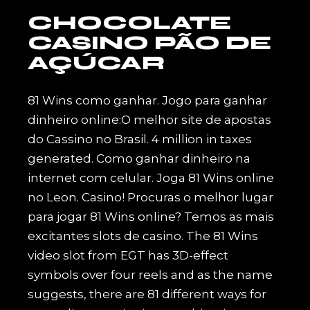
CHOCOLATE
CASINO PÃO DE
AÇÚCAR
81 Wins como ganhar. Jogo para ganhar
dinheiro online:O melhor site de apostas
do Cassino no Brasil. 4 million in taxes
generated. Como ganhar dinheiro na
internet com celular. Joga 81 Wins online
no Leon. Casino! Procuras o melhor lugar
para jogar 81 Wins online? Temos as mais
excitantes slots de casino. The 81 Wins
video slot from EGT has 3D-effect
symbols over four reels and as the name
suggests, there are 81 different ways for