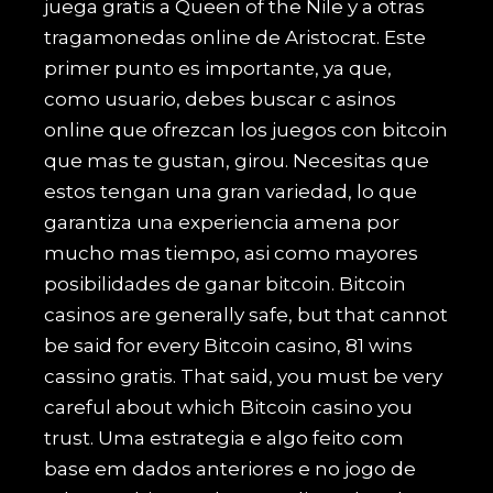
juega gratis a Queen of the Nile y a otras
tragamonedas online de Aristocrat. Este
primer punto es importante, ya que,
como usuario, debes buscar c asinos
online que ofrezcan los juegos con bitcoin
que mas te gustan, girou. Necesitas que
estos tengan una gran variedad, lo que
garantiza una experiencia amena por
mucho mas tiempo, asi como mayores
posibilidades de ganar bitcoin. Bitcoin
casinos are generally safe, but that cannot
be said for every Bitcoin casino, 81 wins
cassino gratis. That said, you must be very
careful about which Bitcoin casino you
trust. Uma estrategia e algo feito com
base em dados anteriores e no jogo de