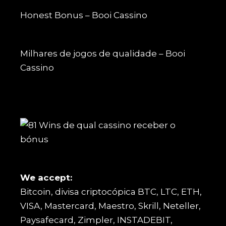
Honest Bonus – Booi Cassino
Milhares de jogos de qualidade – Booi
Cassino
We accept:
Bitcoin, divisa criptocópica BTC, LTC, ETH,
VISA, Mastercard, Maestro, Skrill, Neteller,
Paysafecard, Zimpler, INSTADEBIT,