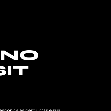
INO
IT
responde as perguntas e sua