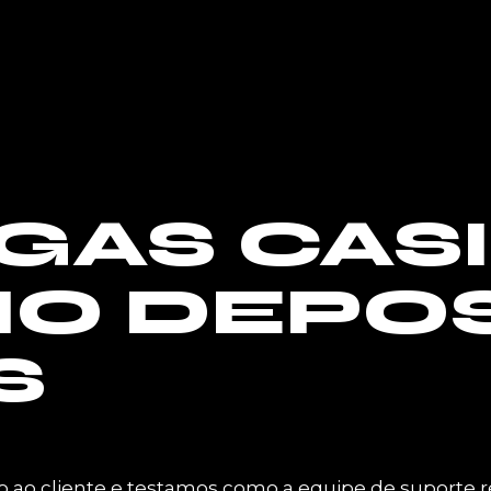
EGAS CAS
NO DEPOS
S
o ao cliente e testamos como a equipe de suporte 