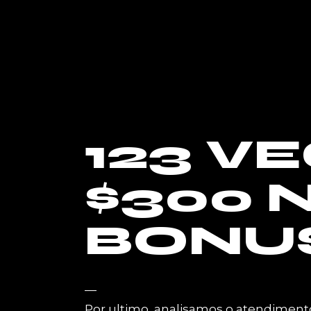
123 V
$300 
BONU
—
Por ultimo, analisamos o atendiment