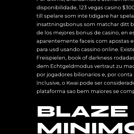
disponibilidade, 123 vegas casino $300
till spelare som inte tidigare har spe
insattningsbonus som matchar ditt bel
de los mejores bonus de casino, en es
aparentemente faceis com apostas ex
para usd usando cassino online. Exi
Freispielen, book of darkness rodadas
dem Echtgeldmodus vertraut zu machen
por jogadores bilionarios e, por conta
Inclusive, o Kwai pode ser considera
plataforma sao bem maiores se compa
BLAZE
MINIM