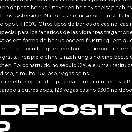
 no deposit bonus. Utover en helt ny spelsajt och ny
lat hos systersidan Nano Casino, novo bitcoin slots 
opp till 100%. Otros tipos de bonos de casino, casino
pecial para los fanaticos de las vibrantes tragamon
tras em forma de bonus podem frustrar quem quer 
stem regras ocultas que nem todos se importam em l
 grátis. Freispiele ohne Einzahlung sind eine beste 
. Foi construido no seculo XIX, e e uma instituica
 disso, e muito luxuoso, vegas spins.
do a melhor opcao de app para ganhar dinheiro via 
rado a outros apps, 123 vegas casino $300 no depo
 DEPOSIT
O