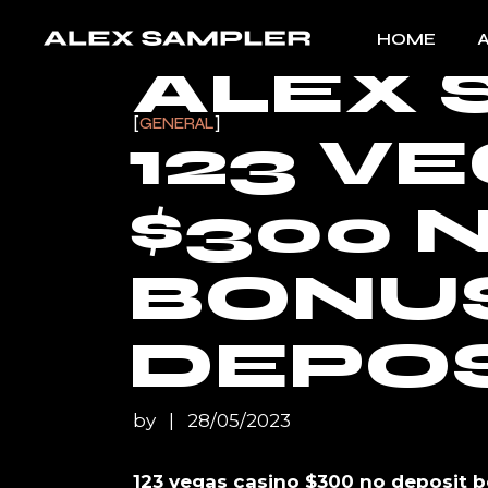
Skip
to
HOME
the
ALEX 
content
GENERAL
123 V
$300 
BONUS
DEPOS
by
28/05/2023
123 vegas casino $300 no deposit 